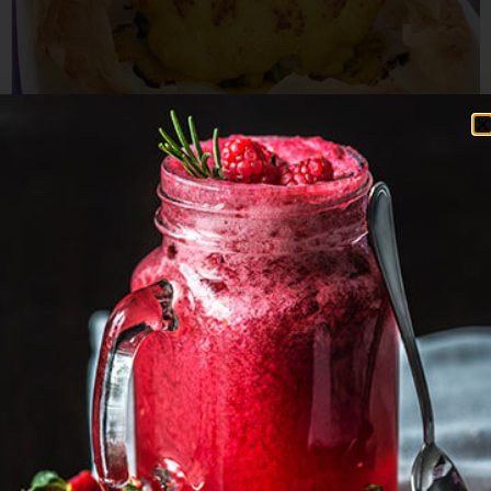
עוגת כרובית
זמן הכנה: 45 דקות
דרגת קושי: קל
סוג מתכון: טבעוני
קטגוריה: מלוחים