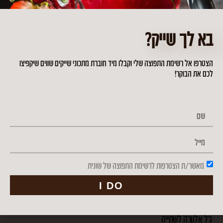
הקליניקה שלי
ליווי תזונתי נטורופתי
בא לך שייק?
אבחון תזונתי
התאמת תזונה
הצטרפו אל רשימת התפוצה שלי וקבלו מיד חוברת מתכוני שייקים שווים שיקפיצו
לכם את הבוקר!
הסדנאות שלי
סדנת Detox – ניקוי רעלים
סדנת המשך לאחר הדיטוקס
מאשר/ת הצטרפות לרשימת התפוצה של שונית
המוצרים שלי
I DO
פורמולה לחיזוק מערכת החיסון
משקה אלוורה פרידום
ג'ל אלוורה לשתייה