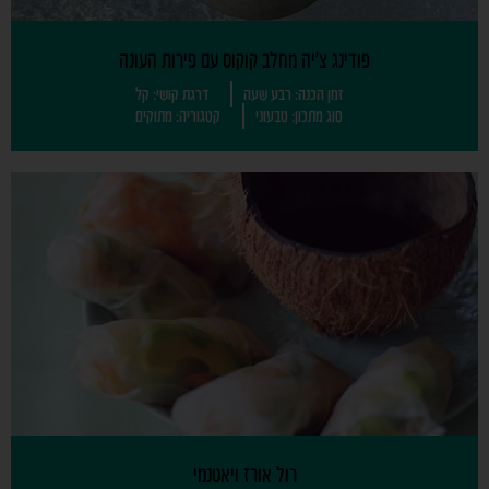
פודינג צ'יה מחלב קוקוס עם פירות העונה
זמן הכנה: רבע שעה
דרגת קושי: קל
סוג מתכון: טבעוני
קטגוריה: מתוקים
רול אורז ויאטנמי