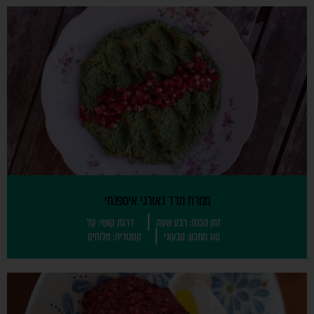
ממרח תרד גאורגי איספנחי
זמן הכנה: רבע שעה
דרגת קושי: קל
סוג מתכון: טבעוני
קטגוריה: מלוחים