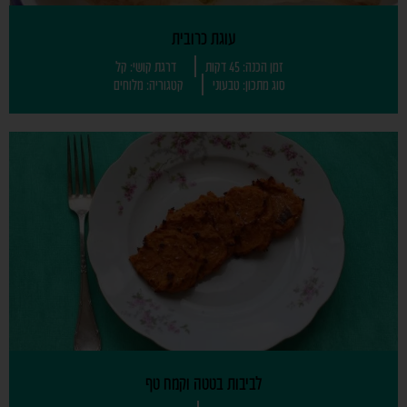
עוגת כרובית
זמן הכנה: 45 דקות
דרגת קושי: קל
סוג מתכון: טבעוני
קטגוריה: מלוחים
לביבות בטטה וקמח טף