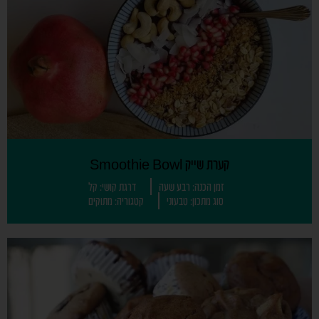
קערת שייק Smoothie Bowl
זמן הכנה: רבע שעה
דרגת קושי: קל
סוג מתכון: טבעוני
קטגוריה: מתוקים