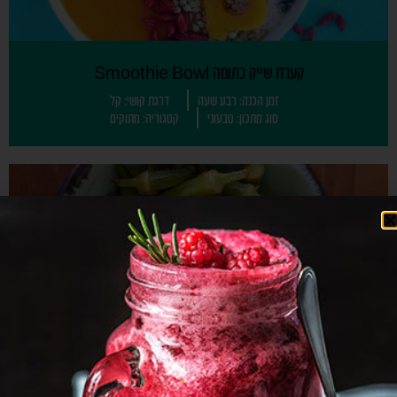
קערת שייק כתומה Smoothie Bowl
זמן הכנה: רבע שעה
דרגת קושי: קל
סוג מתכון: טבעוני
קטגוריה: מתוקים