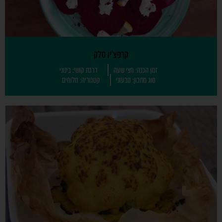
קרפצ'יו סלק
זמן הכנה: חצי שעה
דרגת קושי: בינוני
סוג מתכון: טבעוני
קטגוריה: מלוחים