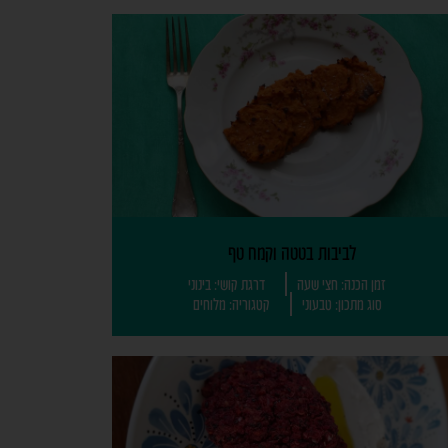
לביבות בטטה וקמח טף
זמן הכנה: חצי שעה
דרגת קושי: בינוני
סוג מתכון: טבעוני
קטגוריה: מלוחים