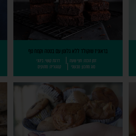
בראוניז שוקולד ללא גלוטן עם בטטה וקמח טף
זמן הכנה: חצי שעה
דרגת קושי: בינוני
סוג מתכון: טבעוני
קטגוריה: מתוקים