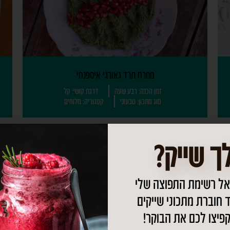
ממרח תרד גאורגי איספנחי
זמן הכנה: רבע שעה
דרגת קושי: קל
סוג מתכון: טבעוני
קטגוריה: מלוחים
ך שייק?
אל רשימת התפוצה שלי
ד חוברת מתכוני שייקים
קפיצו לכם את הבוקר!