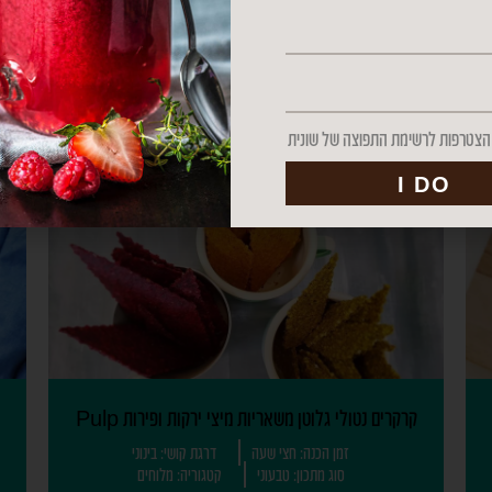
קערת שייק כתומה Smoothie Bowl
זמן הכנה: רבע שעה
דרגת קושי: קל
סוג מתכון: טבעוני
קטגוריה: מתוקים
צטרפות לרשימת התפוצה של שונית
I DO
קרקרים נטולי גלוטן משאריות מיצי ירקות ופירות Pulp
זמן הכנה: חצי שעה
דרגת קושי: בינוני
סוג מתכון: טבעוני
קטגוריה: מלוחים