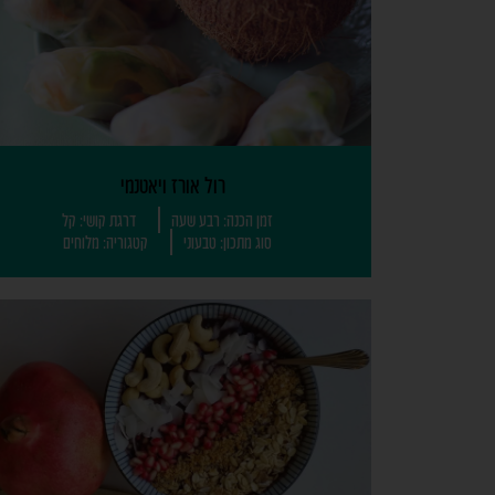
רול אורז ויאטנמי
זמן הכנה: רבע שעה
דרגת קושי: קל
סוג מתכון: טבעוני
קטגוריה: מלוחים