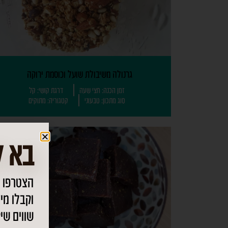
גרנולה משיבולת שועל וכוסמת ירוקה
זמן הכנה: חצי שעה
דרגת קושי: קל
סוג מתכון: טבעוני
קטגוריה: מתוקים
בא ל
הצטרפו 
וקבלו מי
שווים שי